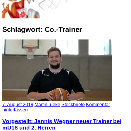
Schlagwort:
Co.-Trainer
7. August 2019
MartinLueke
Steckbriefe
Kommentar
hinterlassen
Vorgestellt: Jannis Wegner neuer Trainer bei
mU18 und 2. Herren