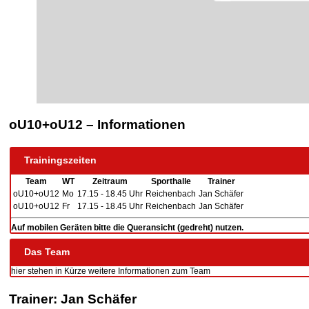
oU10+oU12 – Informationen
Trainingszeiten
Team
WT
Zeitraum
Sporthalle
Trainer
oU10+oU12
Mo
17.15 - 18.45 Uhr
Reichenbach
Jan Schäfer
oU10+oU12
Fr
17.15 - 18.45 Uhr
Reichenbach
Jan Schäfer
Auf mobilen Geräten bitte die Queransicht (gedreht) nutzen.
Das Team
hier stehen in Kürze weitere Informationen zum Team
Trainer: Jan Schäfer