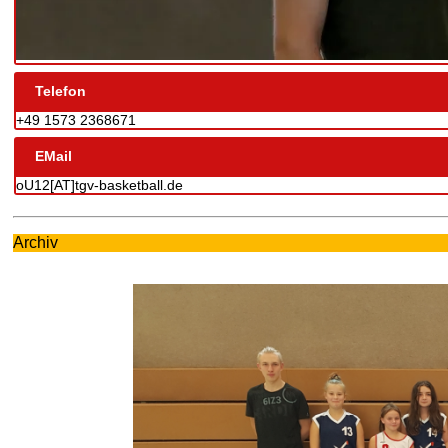
Telefon
+49 1573 2368671
EMail
oU12[AT]tgv-basketball.de
Archiv