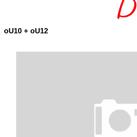
oU10 + oU12
Kreisliga 2021/22