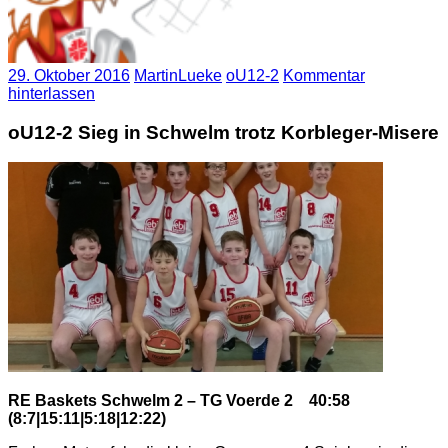
29. Oktober 2016
MartinLueke
oU12-2
Kommentar
hinterlassen
oU12-2 Sieg in Schwelm trotz Korbleger-Misere
RE Baskets Schwelm 2 – TG Voerde 2 40:58
(8:7|15:11|5:18|12:22)