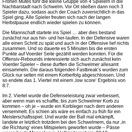
Frohen Mutes fuhr die kleine Gruppe von 4 Spielern in die
Nachbarstadt nach Schwelm. Vor Ort stießen dann noch 3
Spieler dazu, sodass auch der Coach zuversichtlich in das
Spiel ging. Alle Spieler freuten sich nach der langen
Herbstpause endlich wieder spielen zu können.
Die Mannschaft startete ins Spiel … aber dies bestand
zunächst nur aus hin- und her-laufen. In der Defensive waren
alle einen Schritt zu spät und auch in der Offensive lief nichts
zusammen. Und so dauerte es 5 Minuten bis die ersten
Punkte auf Voerder Seite gezählt werden konnten. Für die
Offensiv-Rebounds interessierte sich auch zunächst kein
Voerder Spieler – diese durften die Schwelmer allesamt
einsammeln. Die daraus folgenden Fastbreak’s wurden zum
Glück nur selten mit einem Korberfolg abgeschlossen. Und
so endete das 1. Viertel mit einem ‚low score‘ Ergebnis von
8:7.
Im 2. Viertel wurde die Defenseleistung zwar verbessert,
aber wenn man es schaffte, bis zum Schwelmer Korb zu
kommen – oh je – wurde ein Korbleger nach dem anderen
versemmelt. Es schien als wäre es einfach zu früh für ein
Meisterschaftsspiel. Und wurde der Ball mal erkämpft,
landete er letztlich trotzdem bei den Schwelmern, da nur ‚in
die Richtung‘ eines Mitspielers geworfen wurde – Pässe