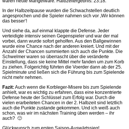
waren heute Mangelware. Halbzeitergebnis: 23:18.
In der Halbzeitpause wurden die Schwachstellen deutlich
angesprochen und die Spieler nahmen sich vor ‚Wir können
das besser‘!
Und siehe da, auf einmal klappte die Defense. Jeder
verteidigte intensiv seinen Gegenspieler und war der mal
vorbei, dann wurde sofort geholfen. Aus den Ballgewinnen
wurde eine Chance nach der anderen kreiert. Und mit der
Anzahl der Chancen summierten sich auch die Punkte. Die
Schwelmer waren so überrascht über die veränderte
Einstellung, dass sie keine Mittel mehr fanden um zum Korb
zu ziehen. Folgerichtig führten die Voerder dann ab der 25.
Spielminute und ließen sich die Führung bis zum Spielende
nicht mehr nehmen.
Fazit:
Auch wenn die Korbleger-Misere bis zum Spielende
anhielt, war es wichtig zu erfahren, dass eine konzentrierte
Defense heute der Schlüssel zum Erfolg war. Durch die
vielen erarbeiteten Chancen in der 2. Halbzeit sind letztlich
auch die Punkte zustande gekommen. Und ich weiß auch
schon, was wir im nächsten Training üben werden – ihr
auch? 🙂
Glückwunsch zum ersten Saison-Auswärtssieg!