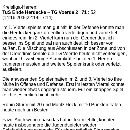
Kreisliga-Herren:
TuS Ende Herdecke – TG Voerde 2 71 :
52
(14:16|20:8|22:14|17:14)
Im 1. Viertel spielte man gut mit. In der Defense konnte man
die Herdecker ganz ordentlich verteidigen und vorne fiel
einiges rein. Im 2. Viertel kam nun der Gegner deutlich
besser ins Spiel und traf nun auch deutlich besser von
außen. Die Mischung aus Abschlüssen in der Zone und von
der Dreierlinie konnte die TG Voerde heute nicht verteidigen,
wohl auch, weil einige Stammkräfte bei den 1. Herren
trainieren mussten und weitere Spieler krank oder verletzt
ausfielen.
Die anwesenden Spieler hatten im 2. und 3. Viertel so ihre
Mühe in Offense und Defense. Erst im letzten Viertel konnte
man wieder etwas dagegen steuern. Für ein knappes Spiel
reichte es freilich nicht mehr.
Robin Sturm mit 20 und Moritz Heck mit 10 Punkten trafen
heute noch am Besten.
Fazit: Auch wenn quasi das halbe Team fehlte, konnten
heute insbesondere die Jugendspieler wieder