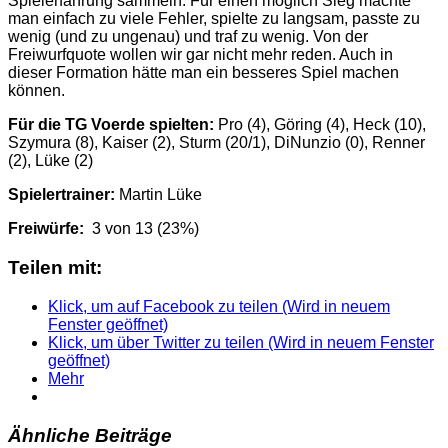
Spielerfahrung sammeln. Für einen möglich Sieg machte
man einfach zu viele Fehler, spielte zu langsam, passte zu
wenig (und zu ungenau) und traf zu wenig. Von der
Freiwurfquote wollen wir gar nicht mehr reden. Auch in
dieser Formation hätte man ein besseres Spiel machen
können.
Für die TG Voerde spielten:
Pro (4), Göring (4), Heck (10),
Szymura (8), Kaiser (2), Sturm (20/1), DiNunzio (0), Renner
(2), Lüke (2)
Spielertrainer:
Martin Lüke
Freiwürfe:
3 von 13 (23%)
Teilen mit:
Klick, um auf Facebook zu teilen (Wird in neuem
Fenster geöffnet)
Klick, um über Twitter zu teilen (Wird in neuem Fenster
geöffnet)
Mehr
Ähnliche Beiträge