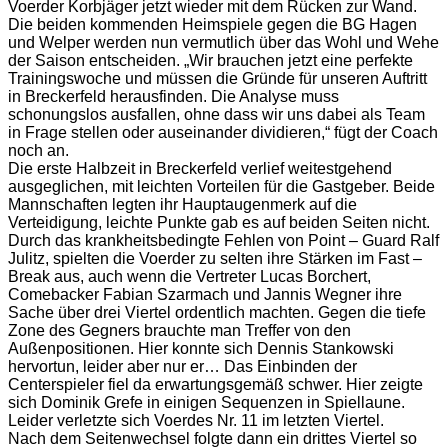
Voerder Korbjäger jetzt wieder mit dem Rücken zur Wand.
Die beiden kommenden Heimspiele gegen die BG Hagen
und Welper werden nun vermutlich über das Wohl und Wehe
der Saison entscheiden. „Wir brauchen jetzt eine perfekte
Trainingswoche und müssen die Gründe für unseren Auftritt
in Breckerfeld herausfinden. Die Analyse muss
schonungslos ausfallen, ohne dass wir uns dabei als Team
in Frage stellen oder auseinander dividieren,“ fügt der Coach
noch an.
Die erste Halbzeit in Breckerfeld verlief weitestgehend
ausgeglichen, mit leichten Vorteilen für die Gastgeber. Beide
Mannschaften legten ihr Hauptaugenmerk auf die
Verteidigung, leichte Punkte gab es auf beiden Seiten nicht.
Durch das krankheitsbedingte Fehlen von Point – Guard Ralf
Julitz, spielten die Voerder zu selten ihre Stärken im Fast –
Break aus, auch wenn die Vertreter Lucas Borchert,
Comebacker Fabian Szarmach und Jannis Wegner ihre
Sache über drei Viertel ordentlich machten. Gegen die tiefe
Zone des Gegners brauchte man Treffer von den
Außenpositionen. Hier konnte sich Dennis Stankowski
hervortun, leider aber nur er… Das Einbinden der
Centerspieler fiel da erwartungsgemäß schwer. Hier zeigte
sich Dominik Grefe in einigen Sequenzen in Spiellaune.
Leider verletzte sich Voerdes Nr. 11 im letzten Viertel.
Nach dem Seitenwechsel folgte dann ein drittes Viertel so