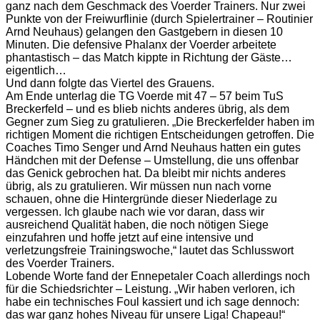
ganz nach dem Geschmack des Voerder Trainers. Nur zwei
Punkte von der Freiwurflinie (durch Spielertrainer – Routinier
Arnd Neuhaus) gelangen den Gastgebern in diesen 10
Minuten. Die defensive Phalanx der Voerder arbeitete
phantastisch – das Match kippte in Richtung der Gäste…
eigentlich…
Und dann folgte das Viertel des Grauens.
Am Ende unterlag die TG Voerde mit 47 – 57 beim TuS
Breckerfeld – und es blieb nichts anderes übrig, als dem
Gegner zum Sieg zu gratulieren. „Die Breckerfelder haben im
richtigen Moment die richtigen Entscheidungen getroffen. Die
Coaches Timo Senger und Arnd Neuhaus hatten ein gutes
Händchen mit der Defense – Umstellung, die uns offenbar
das Genick gebrochen hat. Da bleibt mir nichts anderes
übrig, als zu gratulieren. Wir müssen nun nach vorne
schauen, ohne die Hintergründe dieser Niederlage zu
vergessen. Ich glaube nach wie vor daran, dass wir
ausreichend Qualität haben, die noch nötigen Siege
einzufahren und hoffe jetzt auf eine intensive und
verletzungsfreie Trainingswoche,“ lautet das Schlusswort
des Voerder Trainers.
Lobende Worte fand der Ennepetaler Coach allerdings noch
für die Schiedsrichter – Leistung. „Wir haben verloren, ich
habe ein technisches Foul kassiert und ich sage dennoch:
das war ganz hohes Niveau für unsere Liga! Chapeau!“