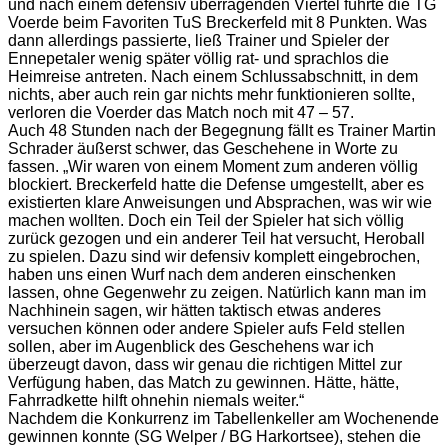
und nach einem defensiv überragenden Viertel führte die TG
Voerde beim Favoriten TuS Breckerfeld mit 8 Punkten. Was
dann allerdings passierte, ließ Trainer und Spieler der
Ennepetaler wenig später völlig rat- und sprachlos die
Heimreise antreten. Nach einem Schlussabschnitt, in dem
nichts, aber auch rein gar nichts mehr funktionieren sollte,
verloren die Voerder das Match noch mit 47 – 57.
Auch 48 Stunden nach der Begegnung fällt es Trainer Martin
Schrader äußerst schwer, das Geschehene in Worte zu
fassen. „Wir waren von einem Moment zum anderen völlig
blockiert. Breckerfeld hatte die Defense umgestellt, aber es
existierten klare Anweisungen und Absprachen, was wir wie
machen wollten. Doch ein Teil der Spieler hat sich völlig
zurück gezogen und ein anderer Teil hat versucht, Heroball
zu spielen. Dazu sind wir defensiv komplett eingebrochen,
haben uns einen Wurf nach dem anderen einschenken
lassen, ohne Gegenwehr zu zeigen. Natürlich kann man im
Nachhinein sagen, wir hätten taktisch etwas anderes
versuchen können oder andere Spieler aufs Feld stellen
sollen, aber im Augenblick des Geschehens war ich
überzeugt davon, dass wir genau die richtigen Mittel zur
Verfügung haben, das Match zu gewinnen. Hätte, hätte,
Fahrradkette hilft ohnehin niemals weiter.“
Nachdem die Konkurrenz im Tabellenkeller am Wochenende
gewinnen konnte (SG Welper / BG Harkortsee), stehen die