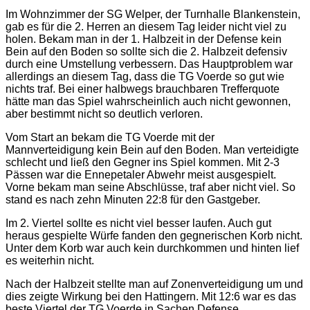
Im Wohnzimmer der SG Welper, der Turnhalle Blankenstein,
gab es für die 2. Herren an diesem Tag leider nicht viel zu
holen. Bekam man in der 1. Halbzeit in der Defense kein
Bein auf den Boden so sollte sich die 2. Halbzeit defensiv
durch eine Umstellung verbessern. Das Hauptproblem war
allerdings an diesem Tag, dass die TG Voerde so gut wie
nichts traf. Bei einer halbwegs brauchbaren Trefferquote
hätte man das Spiel wahrscheinlich auch nicht gewonnen,
aber bestimmt nicht so deutlich verloren.
Vom Start an bekam die TG Voerde mit der
Mannverteidigung kein Bein auf den Boden. Man verteidigte
schlecht und ließ den Gegner ins Spiel kommen. Mit 2-3
Pässen war die Ennepetaler Abwehr meist ausgespielt.
Vorne bekam man seine Abschlüsse, traf aber nicht viel. So
stand es nach zehn Minuten 22:8 für den Gastgeber.
Im 2. Viertel sollte es nicht viel besser laufen. Auch gut
heraus gespielte Würfe fanden den gegnerischen Korb nicht.
Unter dem Korb war auch kein durchkommen und hinten lief
es weiterhin nicht.
Nach der Halbzeit stellte man auf Zonenverteidigung um und
dies zeigte Wirkung bei den Hattingern. Mit 12:6 war es das
beste Viertel der TG Voerde in Sachen Defense.