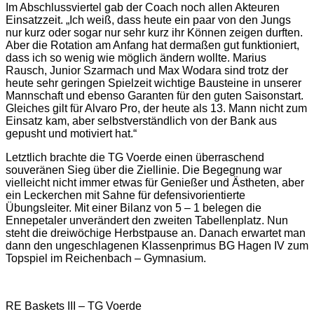
Im Abschlussviertel gab der Coach noch allen Akteuren
Einsatzzeit. „Ich weiß, dass heute ein paar von den Jungs
nur kurz oder sogar nur sehr kurz ihr Können zeigen durften.
Aber die Rotation am Anfang hat dermaßen gut funktioniert,
dass ich so wenig wie möglich ändern wollte. Marius
Rausch, Junior Szarmach und Max Wodara sind trotz der
heute sehr geringen Spielzeit wichtige Bausteine in unserer
Mannschaft und ebenso Garanten für den guten Saisonstart.
Gleiches gilt für Alvaro Pro, der heute als 13. Mann nicht zum
Einsatz kam, aber selbstverständlich von der Bank aus
gepusht und motiviert hat.“
Letztlich brachte die TG Voerde einen überraschend
souveränen Sieg über die Ziellinie. Die Begegnung war
vielleicht nicht immer etwas für Genießer und Ästheten, aber
ein Leckerchen mit Sahne für defensivorientierte
Übungsleiter. Mit einer Bilanz von 5 – 1 belegen die
Ennepetaler unverändert den zweiten Tabellenplatz. Nun
steht die dreiwöchige Herbstpause an. Danach erwartet man
dann den ungeschlagenen Klassenprimus BG Hagen IV zum
Topspiel im Reichenbach – Gymnasium.
RE Baskets III – TG Voerde