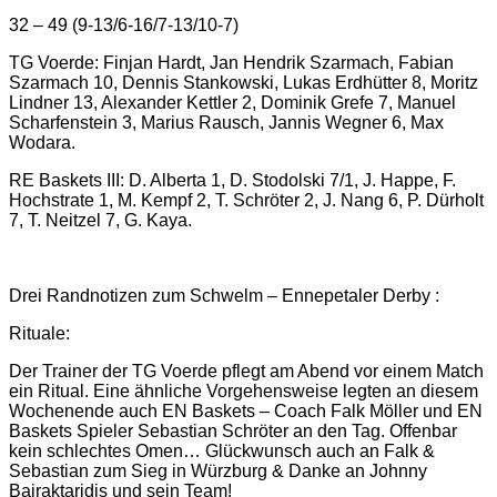
32 – 49 (9-13/6-16/7-13/10-7)
TG Voerde: Finjan Hardt, Jan Hendrik Szarmach, Fabian
Szarmach 10, Dennis Stankowski, Lukas Erdhütter 8, Moritz
Lindner 13, Alexander Kettler 2, Dominik Grefe 7, Manuel
Scharfenstein 3, Marius Rausch, Jannis Wegner 6, Max
Wodara.
RE Baskets III: D. Alberta 1, D. Stodolski 7/1, J. Happe, F.
Hochstrate 1, M. Kempf 2, T. Schröter 2, J. Nang 6, P. Dürholt
7, T. Neitzel 7, G. Kaya.
Drei Randnotizen zum Schwelm – Ennepetaler Derby :
Rituale:
Der Trainer der TG Voerde pflegt am Abend vor einem Match
ein Ritual. Eine ähnliche Vorgehensweise legten an diesem
Wochenende auch EN Baskets – Coach Falk Möller und EN
Baskets Spieler Sebastian Schröter an den Tag. Offenbar
kein schlechtes Omen… Glückwunsch auch an Falk &
Sebastian zum Sieg in Würzburg & Danke an Johnny
Bairaktaridis und sein Team!