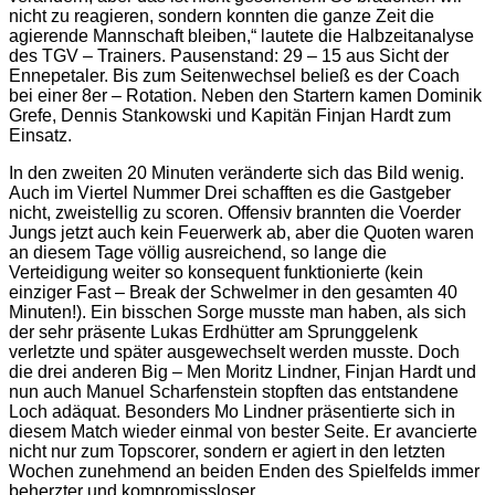
nicht zu reagieren, sondern konnten die ganze Zeit die
agierende Mannschaft bleiben,“ lautete die Halbzeitanalyse
des TGV – Trainers. Pausenstand: 29 – 15 aus Sicht der
Ennepetaler. Bis zum Seitenwechsel beließ es der Coach
bei einer 8er – Rotation. Neben den Startern kamen Dominik
Grefe, Dennis Stankowski und Kapitän Finjan Hardt zum
Einsatz.
In den zweiten 20 Minuten veränderte sich das Bild wenig.
Auch im Viertel Nummer Drei schafften es die Gastgeber
nicht, zweistellig zu scoren. Offensiv brannten die Voerder
Jungs jetzt auch kein Feuerwerk ab, aber die Quoten waren
an diesem Tage völlig ausreichend, so lange die
Verteidigung weiter so konsequent funktionierte (kein
einziger Fast – Break der Schwelmer in den gesamten 40
Minuten!). Ein bisschen Sorge musste man haben, als sich
der sehr präsente Lukas Erdhütter am Sprunggelenk
verletzte und später ausgewechselt werden musste. Doch
die drei anderen Big – Men Moritz Lindner, Finjan Hardt und
nun auch Manuel Scharfenstein stopften das entstandene
Loch adäquat. Besonders Mo Lindner präsentierte sich in
diesem Match wieder einmal von bester Seite. Er avancierte
nicht nur zum Topscorer, sondern er agiert in den letzten
Wochen zunehmend an beiden Enden des Spielfelds immer
beherzter und kompromissloser.