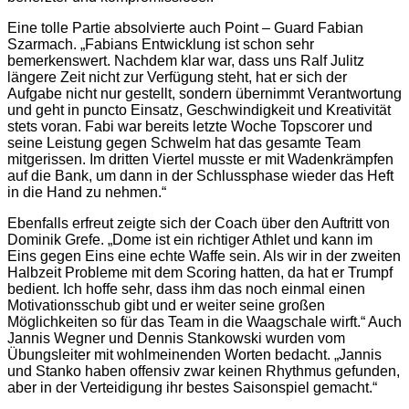
Eine tolle Partie absolvierte auch Point – Guard Fabian
Szarmach. „Fabians Entwicklung ist schon sehr
bemerkenswert. Nachdem klar war, dass uns Ralf Julitz
längere Zeit nicht zur Verfügung steht, hat er sich der
Aufgabe nicht nur gestellt, sondern übernimmt Verantwortung
und geht in puncto Einsatz, Geschwindigkeit und Kreativität
stets voran. Fabi war bereits letzte Woche Topscorer und
seine Leistung gegen Schwelm hat das gesamte Team
mitgerissen. Im dritten Viertel musste er mit Wadenkrämpfen
auf die Bank, um dann in der Schlussphase wieder das Heft
in die Hand zu nehmen.“
Ebenfalls erfreut zeigte sich der Coach über den Auftritt von
Dominik Grefe. „Dome ist ein richtiger Athlet und kann im
Eins gegen Eins eine echte Waffe sein. Als wir in der zweiten
Halbzeit Probleme mit dem Scoring hatten, da hat er Trumpf
bedient. Ich hoffe sehr, dass ihm das noch einmal einen
Motivationsschub gibt und er weiter seine großen
Möglichkeiten so für das Team in die Waagschale wirft.“ Auch
Jannis Wegner und Dennis Stankowski wurden vom
Übungsleiter mit wohlmeinenden Worten bedacht. „Jannis
und Stanko haben offensiv zwar keinen Rhythmus gefunden,
aber in der Verteidigung ihr bestes Saisonspiel gemacht.“