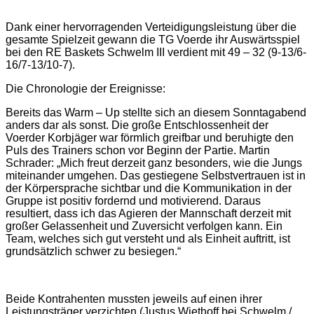
Dank einer hervorragenden Verteidigungsleistung über die
gesamte Spielzeit gewann die TG Voerde ihr Auswärtsspiel
bei den RE Baskets Schwelm III verdient mit 49 – 32 (9-13/6-
16/7-13/10-7).
Die Chronologie der Ereignisse:
Bereits das Warm – Up stellte sich an diesem Sonntagabend
anders dar als sonst. Die große Entschlossenheit der
Voerder Korbjäger war förmlich greifbar und beruhigte den
Puls des Trainers schon vor Beginn der Partie. Martin
Schrader: „Mich freut derzeit ganz besonders, wie die Jungs
miteinander umgehen. Das gestiegene Selbstvertrauen ist in
der Körpersprache sichtbar und die Kommunikation in der
Gruppe ist positiv fordernd und motivierend. Daraus
resultiert, dass ich das Agieren der Mannschaft derzeit mit
großer Gelassenheit und Zuversicht verfolgen kann. Ein
Team, welches sich gut versteht und als Einheit auftritt, ist
grundsätzlich schwer zu besiegen.“
Beide Kontrahenten mussten jeweils auf einen ihrer
Leistungsträger verzichten (Justus Wiethoff bei Schwelm /