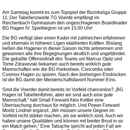
Am Samstag kommt es zum Topspiel der Bezirksliga Gruppe
11: Der Tabellenzweite TG Voerde empfängt im
Reichenbach Gymnasium den ungeschlagenen Boardleader
BG Hagen IV. Spielbeginn ist um 15.00 Uhr!
Die BG verfügt über einen Kader mit zahlreichen erfahrenen
und ehemals in höheren Ligen etablierten Kräften. Bislang
ließen die Hagener in dieser Saison nichts anbrennen und
gewannen alle ihre Begegnungen deutlich und ungefährdet.
Die geballte Offensivkraft des Teams um Marcus Opitz und
Tome Zdravevski bekamen auch bereits wirklich gute
Mannschaften wie die BG Harkortsee, Concordia oder
Cosmos Hagen zu spüren. Nach den bisherigen Eindrücken
ist die BG damit der Meisterschaftsfavorit Nummer Eins.
Sind die Voerder damit bereits im Vorfeld chancenlos? „BG
Hagen ist Tabellenführer, aber wir sind auch eine gute
Mannschaft,“ hält Small Forward Alex Kettler eine
Überraschung durchaus für möglich. Und Power Forward
Moritz Lindner ergänzt: „Wir müssen unsere Gegner im
Vorfeld nicht stärker machen, als sie wirklich sind. Auch wir
haben unsere Qualitäten und können mit breiter Brust in so
ein Match gehen.“ Eine Tatsache spricht auf jeden Fall am