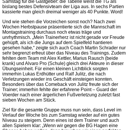
Samstag für die Gastgeber: die Tabelle weist die TG als
bislang bestes Defensivteam der Liga aus. In sechs Partien
kassierte man gleich dreimal weniger als 40 Punkte. Word!
Und wie stehen die Vorzeichen sonst noch? Nach zwei
Wochen Herbstpause präsentierte sich die Mannschaft im
Montagstraining durchaus noch etwas träge und
unrhythmisch. „Mein Trainerherz ist nicht gerade vor Freude
gehüpft, als ich die Jungs auf dem Spielfeld hantieren
gesehen habe,“ zeigte sich auch Coach Martin Schrader nur
sehr begrenzt erfreut über das Niveau des Trainings. Zudem
fehlten dem Team mit Alex Kettler, Marius Rausch (beide
krank) und Alvaro Pro (Schule) gleich drei Akteure in dieser
Übungseinheit. Für einen kleinen Lichtblick sorgten
immerhin Lukas Erdhütter und Ralf Julitz, die nach
Verletzungen wieder ins Geschäft einsteigen konnten.
Besonders über das Comeback von Julitz freute sich der
Trainer; immerhin fehlte der erfahrene Point – Guard der
Voerder nach einer ärgerlichen Fußverletzung zuletzt fast
sieben Wochen am Stück.
Ziel für die gesamte Gruppe muss nun sein, dass Level im
Verlauf der Woche bis zum Samstag wieder auf ein gutes
Niveau zu steigern. Denn eines ist dem Trainer und auch
allen Spielern klar: „Wenn wir gegen die BG Hagen eine