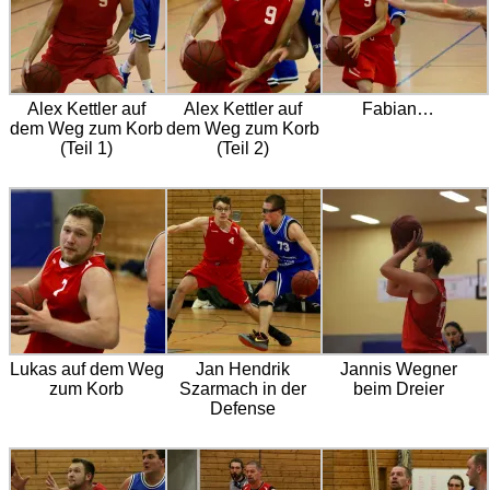
Alex Kettler auf
Alex Kettler auf
Fabian…
dem Weg zum Korb
dem Weg zum Korb
(Teil 1)
(Teil 2)
Lukas auf dem Weg
Jan Hendrik
Jannis Wegner
zum Korb
Szarmach in der
beim Dreier
Defense