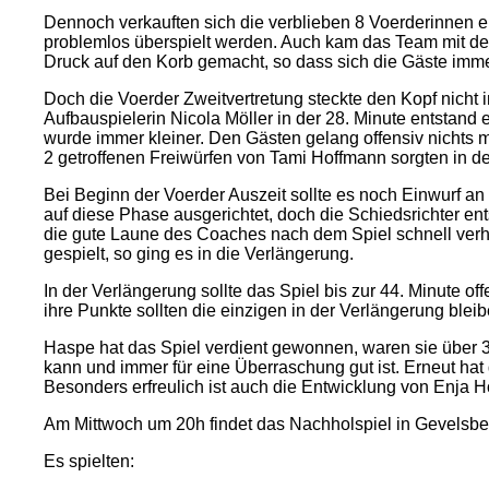
Dennoch verkauften sich die verblieben 8 Voerderinnen e
problemlos überspielt werden. Auch kam das Team mit dem
Druck auf den Korb gemacht, so dass sich die Gäste imme
Doch die Voerder Zweitvertretung steckte den Kopf nicht 
Aufbauspielerin Nicola Möller in der 28. Minute entstan
wurde immer kleiner. Den Gästen gelang offensiv nichts 
2 getroffenen Freiwürfen von Tami Hoffmann sorgten in de
Bei Beginn der Voerder Auszeit sollte es noch Einwurf a
auf diese Phase ausgerichtet, doch die Schiedsrichter en
die gute Laune des Coaches nach dem Spiel schnell verhag
gespielt, so ging es in die Verlängerung.
In der Verlängerung sollte das Spiel bis zur 44. Minute o
ihre Punkte sollten die einzigen in der Verlängerung bl
Haspe hat das Spiel verdient gewonnen, waren sie über 3
kann und immer für eine Überraschung gut ist. Erneut hat
Besonders erfreulich ist auch die Entwicklung von Enja H
Am Mittwoch um 20h findet das Nachholspiel in Gevelsber
Es spielten: