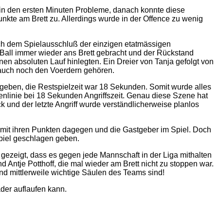
 in den ersten Minuten Probleme, danach konnte diese
kte am Brett zu. Allerdings wurde in der Offence zu wenig
Nach dem Spielausschluß der einzigen etatmässigen
 Ball immer wieder ans Brett gebracht und der Rückstand
en absoluten Lauf hinlegten. Ein Dreier von Tanja gefolgt von
e auch noch den Voerdern gehören.
 geben, die Restspielzeit war 18 Sekunden. Somit wurde alles
tenlinie bei 18 Sekunden Angriffszeit. Genau diese Szene hat
 und der letzte Angriff wurde verständlicherweise planlos
lt mit ihren Punkten dagegen und die Gastgeber im Spiel. Doch
Spiel geschlagen geben.
gezeigt, dass es gegen jede Mannschaft in der Liga mithalten
Antje Potthoff, die mal wieder am Brett nicht zu stoppen war.
nd mittlerweile wichtige Säulen des Teams sind!
der auflaufen kann.