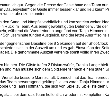
rstaunlich gut. Gegen die Presse der Gäste hatte das Team nur
 „Dauersystem“ der Gäste immer besser klar und ließ kaum Pun
r weiter absetzen konnten.
in den Sand und kämpfte vorbildlich und konzentriert weiter. 
d ein Ruck im Team. Aus einer gewohnt guten Defence wurde der
mehr, während die Voerderinnen angeführt von Tanja Himmen ein
r Schlussminute für den Ausgleich, und der letzte Angriff sollt
n der gegnerischen Baseline bei 8 Sekunden auf der Shot-Clock
tschieden sich in der Auszeit um und es gab Einwurf an der Sei
elt. Die genommene Auszeit verfehlte somit völlig ihren Zweck
ffen bleiben. Die Gäste trafen 2 Distanzwürfe, Franka Lange hie
eiben und man musste sich dem Spitzenreiter nach einem guten 
 Viertel die bessere Mannschaft. Dennoch hat das Team erneut 
 das Team hervorragend gekämpft, allen voran Tanja Himmen und 
oppe und Tami Hoffmann, die sich von Spiel zu Spiel steigern u
g statt, bei dem das Team hoffentlich wieder mit komplettem Ka