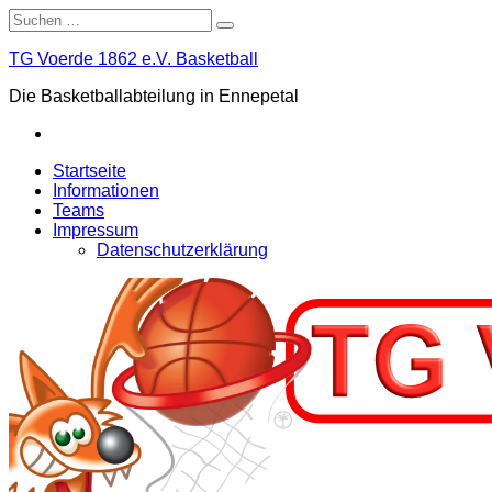
Skip
Suche
to
nach:
content
TG Voerde 1862 e.V. Basketball
Die Basketballabteilung in Ennepetal
Facebook
Startseite
Informationen
Teams
Impressum
Datenschutzerklärung