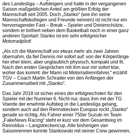
des Landesliga – Aufsteigers und hatte in der vergangenen
Saison maßgeblichen Anteil am größten Erfolg der
Mannschaft seit 2005. Doch „Stanko“ (wie ihn seine
Mannschaftskollegen und Freunde nennen) ist nicht nur ein
hervorragender Fast – Break – Spieler und Dreierschütze,
sondern er brilliert neben dem Basketball noch in einer ganz
anderen Sportart: Stanko ist ein sehr erfolgreicher
Motorradpilot!
„Als ich die Mannschaft vor etwas mehr als zwei Jahren
übernahm, da fiel Dennis mir sofort auf: von der Körperlänge
her eher klein, aber unglaublich physisch, kompakt und fit.
Nach den ersten Gesprächen mit ihm war mir sofort klar,
woher das kommt: der Mann ist Motorradrennfahrer,“ erzählt
TGV – Coach Martin Schrader von den Anfängen der
Zusammenarbeit mit „Stanko“.
Das Jahr 2018 ist sicher eines der erfolgreichsten für den
Spieler mit der Nummer 6. Nicht nur, dass ihm mit der TG
Voerde der ersehnte Aufstieg in die Landesliga gelang,
sondern auch auf den Rennstrecken Europas rockt „Stanko“
gerade so richtig. Als Fahrer einer 750er Suzuki im Team
„FakeNews Racing“ steht er kurz vor dem Gesamtsieg im
Reinoldus – Langstreckencup. Alle bisherigen vier
Saisonrennen konnte Stankowski mit seiner Crew gewinnen,