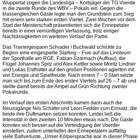
Wuppertal zogen die Landesliga – Korbjäger der TG Voerde
in die zweite Runde des WBV – Pokals ein. Gegen die
klassengleichen Gäste legte man den Grundstein zum Sieg
mit einem sehr starken ersten Viertel. Zwei Wochen vor dem
Start der Meisterschaft präsentierten sich die Ennepetaler
bereits in einer vernünftigen Verfassung, trotz einiger
Nachlässigkeiten im weiteren Verlauf der Partie.
Das Trainergespann Schrader / Buchwald schickte zu
Beginn eine eingespielte Starting – Five auf das Linoleum
der Sporthalle am RGE. Fabian Szarmach (Aufbau), die
Flügel Johannes Spitz und Alex Kettler sowie Moritz Lindner
und Lukas Erdhütter auf den großen Positionen agierten mit
viel Energie und Spielfreude. Nach einem 7 – 0 Start setzte
man sich bis zum Ende des ersten Viertels auf 26 – 7 ab und
stellte damit bereits die Ampel auf Grün Richtung zweiter
Pokalrunde.
Im Verlauf des ersten Abschnitts kamen dann auch die
Neuzugänge Nils Schäfer und Leon Fedder zum Einsatz, die
beide ihre Duftmarken setzen konnten. Leider ließ die
Intensität in den zweiten 10 Minuten etwas nach. Die Gäste
konnten sich besser auf die Verteidigung der Voerder
einstellen, zudem unterliefen den Ennepetalern auffällig
viele Ballverluste. „Unser Körpersprache war in dieser Phase