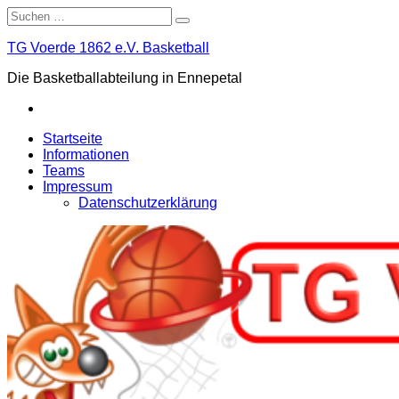
Skip
Suche
to
nach:
content
TG Voerde 1862 e.V. Basketball
Die Basketballabteilung in Ennepetal
Facebook
Startseite
Informationen
Teams
Impressum
Datenschutzerklärung