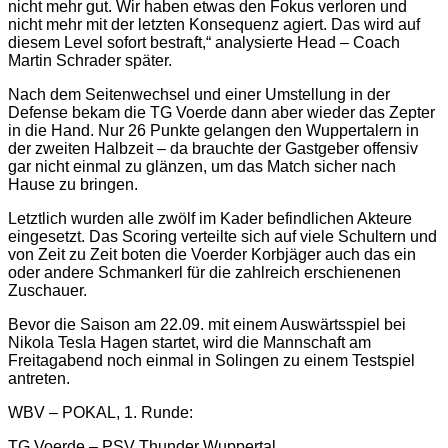
nicht mehr gut. Wir haben etwas den Fokus verloren und
nicht mehr mit der letzten Konsequenz agiert. Das wird auf
diesem Level sofort bestraft,“ analysierte Head – Coach
Martin Schrader später.
Nach dem Seitenwechsel und einer Umstellung in der
Defense bekam die TG Voerde dann aber wieder das Zepter
in die Hand. Nur 26 Punkte gelangen den Wuppertalern in
der zweiten Halbzeit – da brauchte der Gastgeber offensiv
gar nicht einmal zu glänzen, um das Match sicher nach
Hause zu bringen.
Letztlich wurden alle zwölf im Kader befindlichen Akteure
eingesetzt. Das Scoring verteilte sich auf viele Schultern und
von Zeit zu Zeit boten die Voerder Korbjäger auch das ein
oder andere Schmankerl für die zahlreich erschienenen
Zuschauer.
Bevor die Saison am 22.09. mit einem Auswärtsspiel bei
Nikola Tesla Hagen startet, wird die Mannschaft am
Freitagabend noch einmal in Solingen zu einem Testspiel
antreten.
WBV – POKAL, 1. Runde:
TG Voerde – PSV Thunder Wuppertal