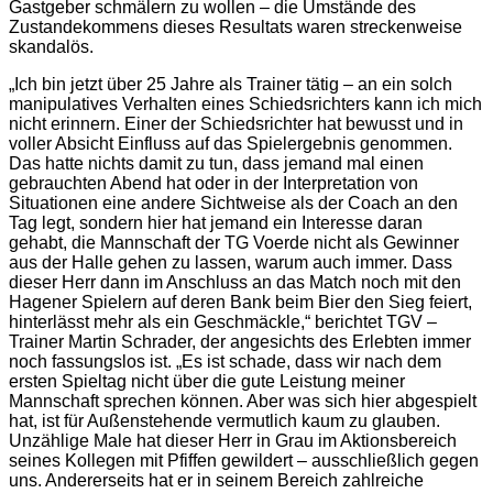
Gastgeber schmälern zu wollen – die Umstände des
Zustandekommens dieses Resultats waren streckenweise
skandalös.
„Ich bin jetzt über 25 Jahre als Trainer tätig – an ein solch
manipulatives Verhalten eines Schiedsrichters kann ich mich
nicht erinnern. Einer der Schiedsrichter hat bewusst und in
voller Absicht Einfluss auf das Spielergebnis genommen.
Das hatte nichts damit zu tun, dass jemand mal einen
gebrauchten Abend hat oder in der Interpretation von
Situationen eine andere Sichtweise als der Coach an den
Tag legt, sondern hier hat jemand ein Interesse daran
gehabt, die Mannschaft der TG Voerde nicht als Gewinner
aus der Halle gehen zu lassen, warum auch immer. Dass
dieser Herr dann im Anschluss an das Match noch mit den
Hagener Spielern auf deren Bank beim Bier den Sieg feiert,
hinterlässt mehr als ein Geschmäckle,“ berichtet TGV –
Trainer Martin Schrader, der angesichts des Erlebten immer
noch fassungslos ist. „Es ist schade, dass wir nach dem
ersten Spieltag nicht über die gute Leistung meiner
Mannschaft sprechen können. Aber was sich hier abgespielt
hat, ist für Außenstehende vermutlich kaum zu glauben.
Unzählige Male hat dieser Herr in Grau im Aktionsbereich
seines Kollegen mit Pfiffen gewildert – ausschließlich gegen
uns. Andererseits hat er in seinem Bereich zahlreiche