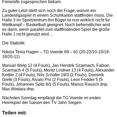
Freiwürfe zugesprochen bekam.
Zu guter Letzt stellt sich noch die Frage, warum ein
Landesligaspiel in einem Schuhkarton stattfinden muss. Die
Halle 3 im Sportzentrum Am Bügel ist nun wirklich nicht für
Wettkampf – Basketball geeignet. Noch befremdlicher wird
es dann, wenn parallel zum stattfindenden Spiel die große
Halle 1 nicht genutzt wird…
Die Statistik:
Nikola Tesla Hagen – TG Voerde 69 – 61 (20-22/10-10/19-
18/20-11)
Manuel Welp 12 (4 Fouls), Jan Hendrik Szarmach, Fabian
Szarmach 4 (5 Fouls), Moritz Lindner 13 (4 Fouls), Alexander
Kettler 2 (4 Fouls), Nils Schäfer 19/3 (2 Fouls), Dominik
Grefe (3 Fouls), Alvaro Pro (2 Fouls), Leon Fedder 5 (5
Fouls), Johannes Spitz 6/1 (5 Fouls), Marius Rausch dnp,
Max Wodara dnp.
Nächsten Sonntag empfängt die TG Voerde im ersten
Heimspiel der Saison den TV Jahn Siegen.
Teilen mit: