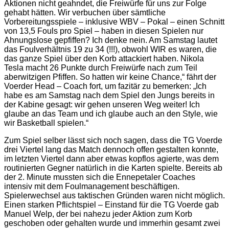
Aktionen nicht geahndet, die Freiwürfe für uns zur Folge
gehabt hätten. Wir verbuchen über sämtliche
Vorbereitungsspiele – inklusive WBV – Pokal – einen Schnitt
von 13,5 Fouls pro Spiel – haben in diesen Spielen nur
Ahnungslose gepfiffen? Ich denke nein. Am Samstag lautet
das Foulverhältnis 19 zu 34 (!!!), obwohl WIR es waren, die
das ganze Spiel über den Korb attackiert haben. Nikola
Tesla macht 26 Punkte durch Freiwürfe nach zum Teil
aberwitzigen Pfiffen. So hatten wir keine Chance,“ fährt der
Voerder Head – Coach fort, um fazitär zu bemerken: „Ich
habe es am Samstag nach dem Spiel den Jungs bereits in
der Kabine gesagt: wir gehen unseren Weg weiter! Ich
glaube an das Team und ich glaube auch an den Style, wie
wir Basketball spielen.“
Zum Spiel selber lässt sich noch sagen, dass die TG Voerde
drei Viertel lang das Match dennoch offen gestalten konnte,
im letzten Viertel dann aber etwas kopflos agierte, was dem
routinierten Gegner natürlich in die Karten spielte. Bereits ab
der 2. Minute mussten sich die Ennepetaler Coaches
intensiv mit dem Foulmanagement beschäftigen.
Spielerwechsel aus taktischen Gründen waren nicht möglich.
Einen starken Pflichtspiel – Einstand für die TG Voerde gab
Manuel Welp, der bei nahezu jeder Aktion zum Korb
geschoben oder gehalten wurde und immerhin gesamt zwei