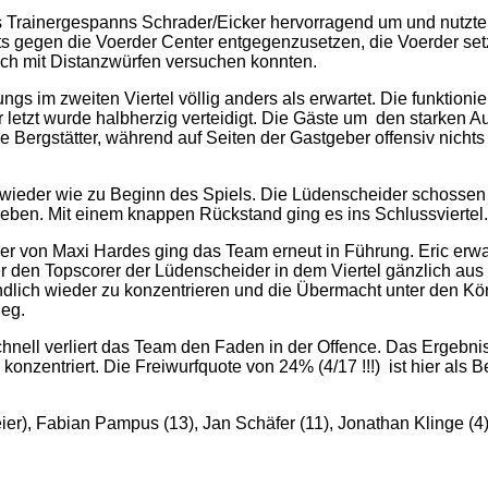
 Trainergespanns Schrader/Eicker hervorragend um und nutzten
ts gegen die Voerder Center entgegenzusetzen, die Voerder setzt
noch mit Distanzwürfen versuchen konnten.
gs im zweiten Viertel völlig anders als erwartet. Die funktioni
 letzt wurde halbherzig verteidigt. Die Gäste um den starken 
e Bergstätter, während auf Seiten der Gastgeber offensiv nichts
 wieder wie zu Beginn des Spiels. Die Lüdenscheider schossen 
geben. Mit einem knappen Rückstand ging es ins Schlussviertel.
eier von Maxi Hardes ging das Team erneut in Führung. Eric erw
 den Topscorer der Lüdenscheider in dem Viertel gänzlich au
h endlich wieder zu konzentrieren und die Übermacht unter den K
ieg.
nell verliert das Team den Faden in der Offence. Das Ergebnis
onzentriert. Die Freiwurfquote von 24% (4/17 !!!) ist hier als 
eier), Fabian Pampus (13), Jan Schäfer (11), Jonathan Klinge (4