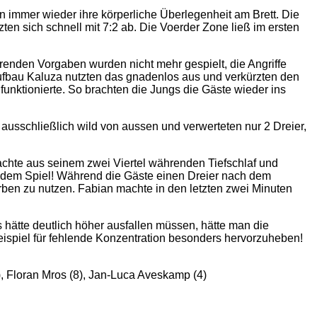
 immer wieder ihre körperliche Überlegenheit am Brett. Die
en sich schnell mit 7:2 ab. Die Voerder Zone ließ im ersten
erenden Vorgaben wurden nicht mehr gespielt, die Angriffe
Aufbau Kaluza nutzten das gnadenlos aus und verkürzten den
 funktionierte. So brachten die Jungs die Gäste wieder ins
ausschließlich wild von aussen und verwerteten nur 2 Dreier,
achte aus seinem zwei Viertel währenden Tiefschlaf und
s dem Spiel! Während die Gäste einen Dreier nach dem
örben zu nutzen. Fabian machte in den letzten zwei Minuten
 hätte deutlich höher ausfallen müssen, hätte man die
Beispiel für fehlende Konzentration besonders hervorzuheben!
), Floran Mros (8), Jan-Luca Aveskamp (4)