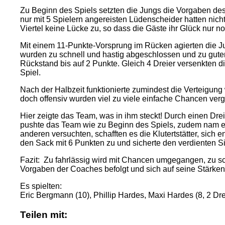
Zu Beginn des Spiels setzten die Jungs die Vorgaben des
nur mit 5 Spielern angereisten Lüdenscheider hatten nich
Viertel keine Lücke zu, so dass die Gäste ihr Glück nur 
Mit einem 11-Punkte-Vorsprung im Rücken agierten die Jun
wurden zu schnell und hastig abgeschlossen und zu guter
Rückstand bis auf 2 Punkte. Gleich 4 Dreier versenkten di
Spiel.
Nach der Halbzeit funktionierte zumindest die Verteigung
doch offensiv wurden viel zu viele einfache Chancen ver
Hier zeigte das Team, was in ihm steckt! Durch einen Dr
pushte das Team wie zu Beginn des Spiels, zudem nam er
anderen versuchten, schafften es die Klutertstätter, sic
den Sack mit 6 Punkten zu und sicherte den verdienten S
Fazit: Zu fahrlässig wird mit Chancen umgegangen, zu sch
Vorgaben der Coaches befolgt und sich auf seine Stärken k
Es spielten:
Eric Bergmann (10), Phillip Hardes, Maxi Hardes (8, 2 Dr
Teilen mit: