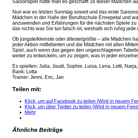
Saisonspiel hatte man es geschafft 16 dieser Mädchen 
Nun war es letzten Sonntag soweit und das erste Saisons
Mädchen in der Halle der Berufsschule Ennepetal und wart
anzuwenden und Erfahrungen für die nächsten Spiele zu 
das nichts was Sie tun falsch ist, weshalb sich ruhig jede
Ob jüngste/kleinste oder älteste/größte – alle Mädchen ha
jeder Aktion mitfieberten und die Mädchen mit allen Mitt
Spiel, auch wenn das gegen den ungeschlagenen Tabellenf
weiter zu entwickeln, um zu zeigen, was in jeder einzeln
Es spielten: Julia, Joudi, Sophie, Luisa, Lena, Lotti, Nar
Bank: Lotta
Trainer: Jenni, Eric, Jan
Teilen mit:
Klick, um auf Facebook zu teilen (Wird in neuem Fen
Klick, um über Twitter zu teilen (Wird in neuem Fens
Mehr
Ähnliche Beiträge