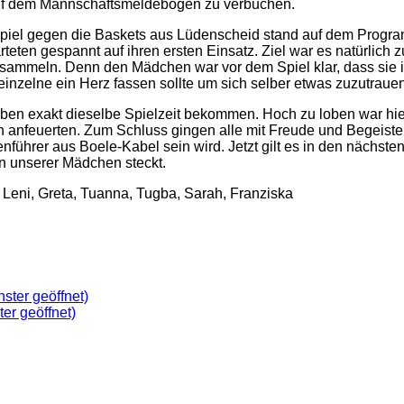
auf dem Mannschaftsmeldebogen zu verbuchen.
piel gegen die Baskets aus Lüdenscheid stand auf dem Program
eten gespannt auf ihren ersten Einsatz. Ziel war es natürlich
sammeln. Denn den Mädchen war vor dem Spiel klar, dass sie i
 einzelne ein Herz fassen sollte um sich selber etwas zuzutrauen
ben exakt dieselbe Spielzeit bekommen. Hoch zu loben war hierb
eln anfeuerten. Zum Schluss gingen alle mit Freude und Begeist
ührer aus Boele-Kabel sein wird. Jetzt gilt es in den nächste
en unserer Mädchen steckt.
ja, Leni, Greta, Tuanna, Tugba, Sarah, Franziska
ster geöffnet)
ter geöffnet)