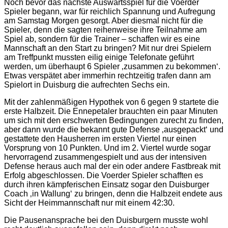
Noch bevor das nächste Auswärtsspiel für die Voerder
Spieler begann, war für reichlich Spannung und Aufregung
am Samstag Morgen gesorgt. Aber diesmal nicht für die
Spieler, denn die sagten reihenweise ihre Teilnahme am
Spiel ab, sondern für die Trainer – schaffen wir es eine
Mannschaft an den Start zu bringen? Mit nur drei Spielern
am Treffpunkt mussten eilig einige Telefonate geführt
werden, um überhaupt 6 Spieler ‚zusammen zu bekommen‘.
Etwas verspätet aber immerhin rechtzeitig trafen dann am
Spielort in Duisburg die aufrechten Sechs ein.
Mit der zahlenmäßigen Hypothek von 6 gegen 9 startete die
erste Halbzeit. Die Ennepetaler brauchten ein paar Minuten
um sich mit den erschwerten Bedingungen zurecht zu finden,
aber dann wurde die bekannt gute Defense ‚ausgepackt‘ und
gestattete den Hausherren im ersten Viertel nur einen
Vorsprung von 10 Punkten. Und im 2. Viertel wurde sogar
hervorragend zusammengespielt und aus der intensiven
Defense heraus auch mal der ein oder andere Fastbreak mit
Erfolg abgeschlossen. Die Voerder Spieler schafften es
durch ihren kämpferischen Einsatz sogar den Duisburger
Coach ‚in Wallung‘ zu bringen, denn die Halbzeit endete aus
Sicht der Heimmannschaft nur mit einem 42:30.
Die Pausenansprache bei den Duisburgern musste wohl