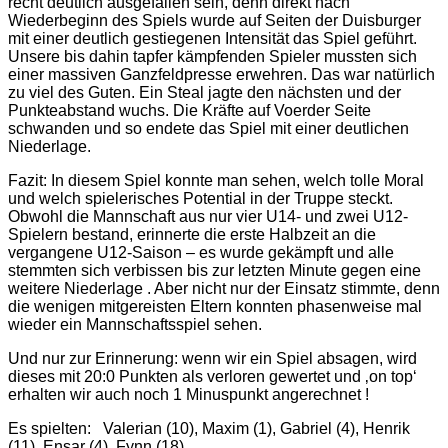
recht deutlich ausgefallen sein, denn direkt nach
Wiederbeginn des Spiels wurde auf Seiten der Duisburger
mit einer deutlich gestiegenen Intensität das Spiel geführt.
Unsere bis dahin tapfer kämpfenden Spieler mussten sich
einer massiven Ganzfeldpresse erwehren. Das war natürlich
zu viel des Guten. Ein Steal jagte den nächsten und der
Punkteabstand wuchs. Die Kräfte auf Voerder Seite
schwanden und so endete das Spiel mit einer deutlichen
Niederlage.
Fazit: In diesem Spiel konnte man sehen, welch tolle Moral
und welch spielerisches Potential in der Truppe steckt.
Obwohl die Mannschaft aus nur vier U14- und zwei U12-
Spielern bestand, erinnerte die erste Halbzeit an die
vergangene U12-Saison – es wurde gekämpft und alle
stemmten sich verbissen bis zur letzten Minute gegen eine
weitere Niederlage . Aber nicht nur der Einsatz stimmte, denn
die wenigen mitgereisten Eltern konnten phasenweise mal
wieder ein Mannschaftsspiel sehen.
Und nur zur Erinnerung: wenn wir ein Spiel absagen, wird
dieses mit 20:0 Punkten als verloren gewertet und ‚on top‘
erhalten wir auch noch 1 Minuspunkt angerechnet !
Es spielten: Valerian (10), Maxim (1), Gabriel (4), Henrik
(11), Ensar (4), Fynn (18)