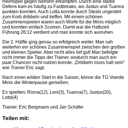
Heimspiel gegen Iserlohn erkämpfen. Durch eine starke
Defens kam es häufig zu Fastbreaks, wo Justus und Tuanna
punkten konnten. Auch Lotta konnte durch Steals ungestört
zum Korb dribbeln und treffen. Mit einem schönen
Zusammenspielen waren auch Würfe für die Minis möglich
und konnten einfach Scorren. Damit war die Halbzeit
Führung 26:12 verdient und man konnte sich ausruhen.
Die 2. Hälfte ging genau so erfolgreich weiter. Man sah
weiterhin ein schönes Zusammenspiel zwischen den großen
und kleinen Spieler. Aber nicht alles lief gut! Man befolgte
nicht immer die Tipps der Trainer, wodurch man auch ein
paar Chancen nicht nutzen konnte. „Dribbeln muss halt sein“
wie Trainer Eric sagt.
Nach einen wilden Start in die Saison, könne die TG Voerde
Minis die Winterpause genießen.
Es spielten: Riona(12), Leni(3), Tuanna(7), Justus(20),
Lotta(4)
Trainer: Eric Bergmann und Jan Schäfer
Teilen mit: