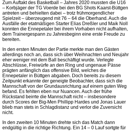
Zum Auftakt des Basketball – Jahres 2020 mussten die U16
– Korbjäger der TG Voerde bei den BG Shots Kaarst-Büttgen
antreten und behielten dabei – trotz frühmorgendlicher
Spielzeit – überzeugend mit 76 – 64 die Oberhand. Auch die
Ausfälle der etatmäßigen Starter Elias Dreßler und Maik Noll
konnten die Ennepetaler bei ihrem Vorhaben nicht aufhalten,
dem Trainergespann zu Jahresbeginn eine erste Freude zu
bereiten.
In den ersten Minuten der Partie merkte man den Gästen
allerdings noch an, dass sich über Weihnachten und Neujahr
eher weniger mit dem Ball beschäftigt wurde. Verlegte
Abschlüsse, Freiwürfe an den Ring und ungenaue Pässe
prägten anfänglich das offensive Bild, welches die
Ennepetaler in Büttgen abgaben. Doch bereits zu diesem
Zeitpunkt erkannte der geneigte Beobachter, dass sich die
Mannschaft von der Grundausrichtung auf einem guten Weg
befand. Es fehlten eben nur Nuancen. Auch der frühe
Rückstand beirrte die Mannschaft nicht – insbesondere
durch Scores der Big-Men Phillipp Hardes und Jonas Lauer
blieb man stets in Schlagdistanz und verlor die Zuversicht
nicht.
In den zweiten 10 Minuten drehte sich das Match dann
endgültig in die richtige Richtung. Ein 14 – 0 Lauf sortgte für