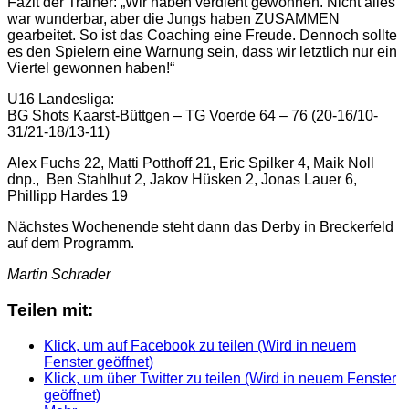
Fazit der Trainer: „Wir haben verdient gewonnen. Nicht alles
war wunderbar, aber die Jungs haben ZUSAMMEN
gearbeitet. So ist das Coaching eine Freude. Dennoch sollte
es den Spielern eine Warnung sein, dass wir letztlich nur ein
Viertel gewonnen haben!“
U16 Landesliga:
BG Shots Kaarst-Büttgen – TG Voerde 64 – 76 (20-16/10-
31/21-18/13-11)
Alex Fuchs 22, Matti Potthoff 21, Eric Spilker 4, Maik Noll
dnp., Ben Stahlhut 2, Jakov Hüsken 2, Jonas Lauer 6,
Phillipp Hardes 19
Nächstes Wochenende steht dann das Derby in Breckerfeld
auf dem Programm.
Martin Schrader
Teilen mit:
Klick, um auf Facebook zu teilen (Wird in neuem
Fenster geöffnet)
Klick, um über Twitter zu teilen (Wird in neuem Fenster
geöffnet)