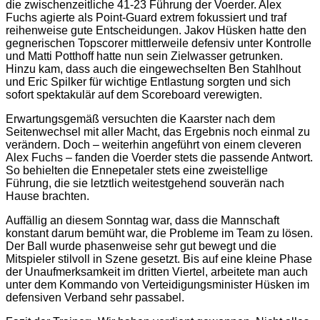
die zwischenzeitliche 41-23 Führung der Voerder. Alex
Fuchs agierte als Point-Guard extrem fokussiert und traf
reihenweise gute Entscheidungen. Jakov Hüsken hatte den
gegnerischen Topscorer mittlerweile defensiv unter Kontrolle
und Matti Potthoff hatte nun sein Zielwasser getrunken.
Hinzu kam, dass auch die eingewechselten Ben Stahlhout
und Eric Spilker für wichtige Entlastung sorgten und sich
sofort spektakulär auf dem Scoreboard verewigten.
Erwartungsgemäß versuchten die Kaarster nach dem
Seitenwechsel mit aller Macht, das Ergebnis noch einmal zu
verändern. Doch – weiterhin angeführt von einem cleveren
Alex Fuchs – fanden die Voerder stets die passende Antwort.
So behielten die Ennepetaler stets eine zweistellige
Führung, die sie letztlich weitestgehend souverän nach
Hause brachten.
Auffällig an diesem Sonntag war, dass die Mannschaft
konstant darum bemüht war, die Probleme im Team zu lösen.
Der Ball wurde phasenweise sehr gut bewegt und die
Mitspieler stilvoll in Szene gesetzt. Bis auf eine kleine Phase
der Unaufmerksamkeit im dritten Viertel, arbeitete man auch
unter dem Kommando von Verteidigungsminister Hüsken im
defensiven Verband sehr passabel.