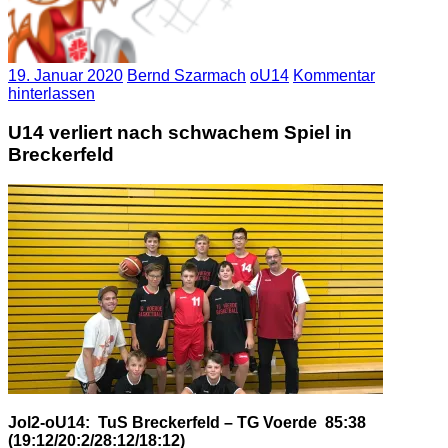
19. Januar 2020
Bernd Szarmach
oU14
Kommentar
hinterlassen
U14 verliert nach schwachem Spiel in
Breckerfeld
Jol2-oU14: TuS Breckerfeld – TG Voerde 85:38
(19:12/20:2/28:12/18:12)