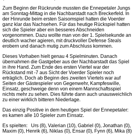
Zum Beginn der Rückrunde mussten die Ennepetaler Jungs
am Sonntag-Mittag in die Nachbarstadt nach Breckerfeld. In
der Hinrunde beim ersten Saisomspiel hatten die Voerder
ganz klar das Nachsehen. Für das heutige Rückspiel hatten
sich die Spieler aber ein besseres Abschneiden
vorgenommen. Dazu wollte man von der 1. Spielsekunde an
deutlich wacher agieren, mit druckvoller Defense Steals
erobern und danach mutig zum Abschluss kommen.
Dieses Vorhaben hielt genau 4 Spielminuten. Danach
übernahmen die Gastgeber aus der Nachbarstadt das Spiel
in ihre Hand. Zum Ende des ersten Viertel war der
Rückstand mit -7 aus Sicht der Voerder Spieler noch
erträglich. Doch ab Beginn des zweiten Viertels war auf
Seiten der Gästespieler von Gegenwehr, Kampfeswille,
Einsatz, geschweige denn von einem Mannschaftsspiel
nichts mehr zu sehen. Dies führte dann auch unausweichlich
zu einer wirklich bitteren Niederlage.
Das einzig Positive in dem heutigen Spiel der Ennepetaler:
es kamen alle 10 Spieler zum Einsatz.
Es spielten: Urs (8), Valerian (10), Gabriel (0), Jonathan (0),
Maxim (0), Henrik (6), Niklas (0), Ensar (0), Fynn (6), Mika (8)