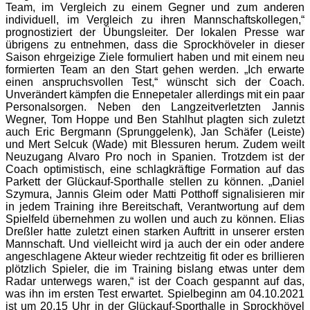
Team, im Vergleich zu einem Gegner und zum anderen
individuell, im Vergleich zu ihren Mannschaftskollegen,“
prognostiziert der Übungsleiter. Der lokalen Presse war
übrigens zu entnehmen, dass die Sprockhöveler in dieser
Saison ehrgeizige Ziele formuliert haben und mit einem neu
formierten Team an den Start gehen werden. „Ich erwarte
einen anspruchsvollen Test,“ wünscht sich der Coach.
Unverändert kämpfen die Ennepetaler allerdings mit ein paar
Personalsorgen. Neben den Langzeitverletzten Jannis
Wegner, Tom Hoppe und Ben Stahlhut plagten sich zuletzt
auch Eric Bergmann (Sprunggelenk), Jan Schäfer (Leiste)
und Mert Selcuk (Wade) mit Blessuren herum. Zudem weilt
Neuzugang Alvaro Pro noch in Spanien. Trotzdem ist der
Coach optimistisch, eine schlagkräftige Formation auf das
Parkett der Glückauf-Sporthalle stellen zu können. „Daniel
Szymura, Jannis Gleim oder Matti Potthoff signalisieren mir
in jedem Training ihre Bereitschaft, Verantwortung auf dem
Spielfeld übernehmen zu wollen und auch zu können. Elias
Dreßler hatte zuletzt einen starken Auftritt in unserer ersten
Mannschaft. Und vielleicht wird ja auch der ein oder andere
angeschlagene Akteur wieder rechtzeitig fit oder es brillieren
plötzlich Spieler, die im Training bislang etwas unter dem
Radar unterwegs waren,“ ist der Coach gespannt auf das,
was ihn im ersten Test erwartet. Spielbeginn am 04.10.2021
ist um 20.15 Uhr in der Glückauf-Sporthalle in Sprockhövel