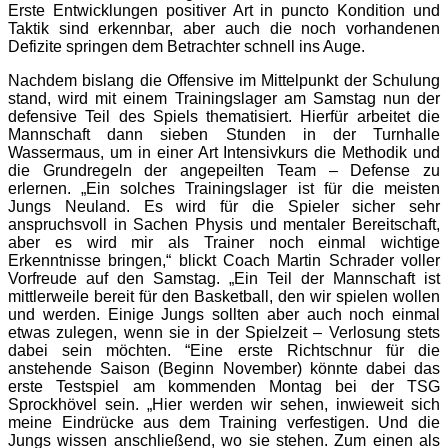
Erste Entwicklungen positiver Art in puncto Kondition und
Taktik sind erkennbar, aber auch die noch vorhandenen
Defizite springen dem Betrachter schnell ins Auge.
Nachdem bislang die Offensive im Mittelpunkt der Schulung
stand, wird mit einem Trainingslager am Samstag nun der
defensive Teil des Spiels thematisiert. Hierfür arbeitet die
Mannschaft dann sieben Stunden in der Turnhalle
Wassermaus, um in einer Art Intensivkurs die Methodik und
die Grundregeln der angepeilten Team – Defense zu
erlernen. „Ein solches Trainingslager ist für die meisten
Jungs Neuland. Es wird für die Spieler sicher sehr
anspruchsvoll in Sachen Physis und mentaler Bereitschaft,
aber es wird mir als Trainer noch einmal wichtige
Erkenntnisse bringen,“ blickt Coach Martin Schrader voller
Vorfreude auf den Samstag. „Ein Teil der Mannschaft ist
mittlerweile bereit für den Basketball, den wir spielen wollen
und werden. Einige Jungs sollten aber auch noch einmal
etwas zulegen, wenn sie in der Spielzeit – Verlosung stets
dabei sein möchten. “Eine erste Richtschnur für die
anstehende Saison (Beginn November) könnte dabei das
erste Testspiel am kommenden Montag bei der TSG
Sprockhövel sein. „Hier werden wir sehen, inwieweit sich
meine Eindrücke aus dem Training verfestigen. Und die
Jungs wissen anschließend, wo sie stehen. Zum einen als