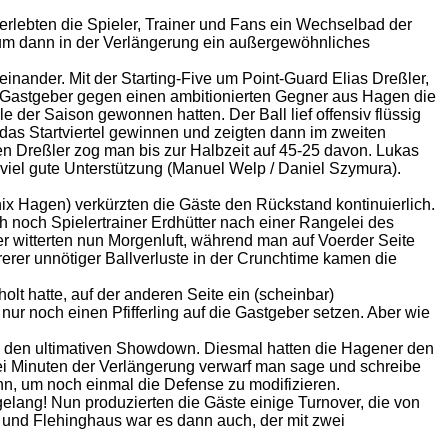
erlebten die Spieler, Trainer und Fans ein Wechselbad der
, um dann in der Verlängerung ein außergewöhnliches
inander. Mit der Starting-Five um Point-Guard Elias Dreßler,
e Gastgeber gegen einen ambitionierten Gegner aus Hagen die
e der Saison gewonnen hatten. Der Ball lief offensiv flüssig
das Startviertel gewinnen und zeigten dann im zweiten
ken Dreßler zog man bis zur Halbzeit auf 45-25 davon. Lukas
 viel gute Unterstützung (Manuel Welp / Daniel Szymura).
x Hagen) verkürzten die Gäste den Rückstand kontinuierlich.
noch Spielertrainer Erdhütter nach einer Rangelei des
r witterten nun Morgenluft, während man auf Voerder Seite
rer unnötiger Ballverluste in der Crunchtime kamen die
lt hatte, auf der anderen Seite ein (scheinbar)
ur noch einen Pfifferling auf die Gastgeber setzen. Aber wie
s in den ultimativen Showdown. Diesmal hatten die Hagener den
 drei Minuten der Verlängerung verwarf man sage und schreibe
ann, um noch einmal die Defense zu modifizieren.
lang! Nun produzierten die Gäste einige Turnover, die von
er und Flehinghaus war es dann auch, der mit zwei