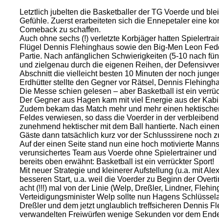
Letztlich jubelten die Basketballer der TG Voerde und bl
Gefühle. Zuerst erarbeiteten sich die Ennepetaler eine 
Comeback zu schaffen.
Auch ohne sechs (!) verletzte Korbjäger hatten Spielertr
Flügel Dennis Flehinghaus sowie den Big-Men Leon Fedde
Partie. Nach anfänglichen Schwierigkeiten (5-10 nach fünf
und zielgenau durch die eigenen Reihen, der Defensivver
Abschnitt die vielleicht besten 10 Minuten der noch jung
Erdhütter stellte den Gegner vor Rätsel, Dennis Flehingh
Die Messe schien gelesen – aber Basketball ist ein verrüc
Der Gegner aus Hagen kam mit viel Energie aus der Kabin
Zudem bekam das Match mehr und mehr einen hektischen u
Feldes verwiesen, so dass die Voerder in der verbleiben
zunehmend hektischer mit dem Ball hantierte. Nach einem
Gäste dann tatsächlich kurz vor der Schlusssirene noch 
Auf der einen Seite stand nun eine hoch motivierte Manns
verunsichertes Team aus Voerde ohne Spielertrainer und T
bereits oben erwähnt: Basketball ist ein verrückter Sport!
Mit neuer Strategie und kleinerer Aufstellung (u.a. mit A
besseren Start, u.a. weil die Voerder zu Beginn der Overt
acht (!!!) mal von der Linie (Welp, Dreßler, Lindner, Fl
Verteidigungsminister Welp sollte nun Hagens Schlüssel
Dreßler und dem jetzt unglaublich treffsicheren Dennis Fl
verwandelten Freiwürfen wenige Sekunden vor dem Ende 