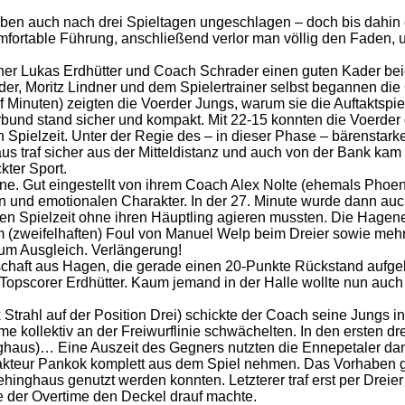
eiben auch nach drei Spieltagen ungeschlagen – doch bis dahin 
komfortable Führung, anschließend verlor man völlig den Faden
ainer Lukas Erdhütter und Coach Schrader einen guten Kader beie
r, Moritz Lindner und dem Spielertrainer selbst begannen di
 Minuten) zeigten die Voerder Jungs, warum sie die Auftaktspiel
bund stand sicher und kompakt. Mit 22-15 konnten die Voerder 
en Spielzeit. Unter der Regie des – in dieser Phase – bärenstar
aus traf sicher aus der Mitteldistanz und auch von der Bank kam
kter Sport.
e. Gut eingestellt von ihrem Coach Alex Nolte (ehemals Phoeni
nd emotionalen Charakter. In der 27. Minute wurde dann auch 
den Spielzeit ohne ihren Häuptling agieren mussten. Die Hagene
 (zweifelhaften) Foul von Manuel Welp beim Dreier sowie mehre
zum Ausgleich. Verlängerung!
chaft aus Hagen, die gerade einen 20-Punkte Rückstand aufgeho
opscorer Erdhütter. Kaum jemand in der Halle wollte nun auch n
lex Strahl auf der Position Drei) schickte der Coach seine Jung
ime kollektiv an der Freiwurflinie schwächelten. In den ersten
ehinghaus)… Eine Auszeit des Gegners nutzten die Ennepetaler d
akteur Pankok komplett aus dem Spiel nehmen. Das Vorhaben ge
ehinghaus genutzt werden konnten. Letzterer traf erst per Drei
der Overtime den Deckel drauf machte.