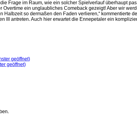
h die Frage im Raum, wie ein solcher Spielverlauf überhaupt p
 der Overtime ein unglaubliches Comeback gezeigt! Aber wir wer
en Halbzeit so dermaßen den Faden verlieren,“ kommentierte d
II antreten. Auch hier erwartet die Ennepetaler ein komplizier
ster geöffnet)
ter geöffnet)
ben.