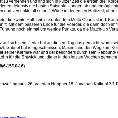
rt zu verpennen und fing sich in kurzer Zeit die ersten drei Kör
eferten defensiv die besten Saisonleistungen ab und ermöglicht
en und versenkte all seine 4 Würfe in der ersten Halbzeit, ohne 
ete die zweite Halbzeit, die unter dem Motto Chaos stand. Kaum 
nitt. Mit dem besseren Ende für die Voerder, die dann doch im
Führung noch einmal um wenige Punkte, da die Match-Up Vertei
uf sich sein. Jeder hat an diesem Tag das gemacht, worin seine
t, Gabriel hat reingeschmissen, Maxim fand den Weg zum Korb u
iel seiner Karriere war und der besonders durch sein Rebound- 
Lohn für die Entwicklung, die er in den letzten Wochen gemacht 
/6-15/10-16)
Schweflinghaus 26, Valerian Heppner 18, Jonathan Kalkuhl 3/1 D