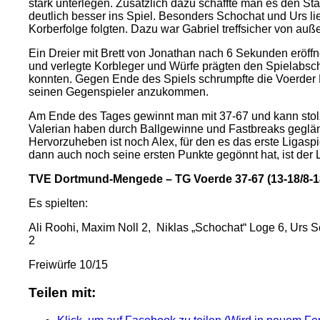
stark unterlegen. Zusätzlich dazu schaffte man es den Sta
deutlich besser ins Spiel. Besonders Schochat und Urs li
Korberfolge folgten. Dazu war Gabriel treffsicher von auß
Ein Dreier mit Brett von Jonathan nach 6 Sekunden eröffn
und verlegte Korbleger und Würfe prägten den Spielabsch
konnten. Gegen Ende des Spiels schrumpfte die Voerder 
seinen Gegenspieler anzukommen.
Am Ende des Tages gewinnt man mit 37-67 und kann stolz a
Valerian haben durch Ballgewinne und Fastbreaks geglänz
Hervorzuheben ist noch Alex, für den es das erste Ligasp
dann auch noch seine ersten Punkte gegönnt hat, ist der 
TVE Dortmund-Mengede – TG Voerde 37-67 (13-18/8-18
Es spielten:
Ali Roohi, Maxim Noll 2, Niklas „Schochat“ Loge 6, Urs 
2
Freiwürfe 10/15
Teilen mit: