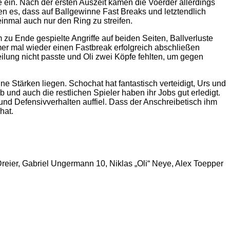
be ein. Nach der ersten Auszeit kamen die Voerder allerdings
en es, dass auf Ballgewinne Fast Breaks und letztendlich
einmal auch nur den Ring zu streifen.
zu Ende gespielte Angriffe auf beiden Seiten, Ballverluste
mer mal wieder einen Fastbreak erfolgreich abschließen
lung nicht passte und Oli zwei Köpfe fehlten, um gegen
 Stärken liegen. Schochat hat fantastisch verteidigt, Urs und
nd auch die restlichen Spieler haben ihr Jobs gut erledigt.
und Defensivverhalten auffiel. Dass der Anschreibetisch ihm
hat.
reier, Gabriel Ungermann 10, Niklas „Oli“ Neye, Alex Toepper