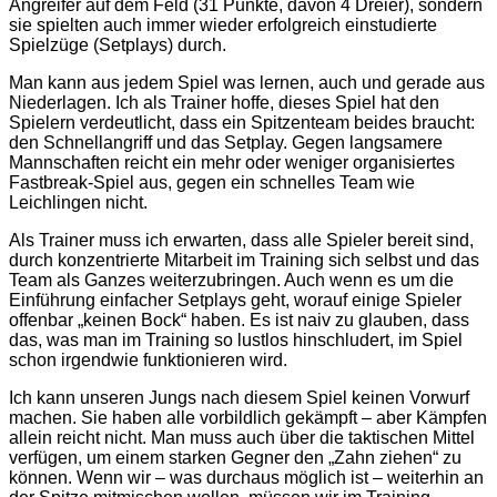
Angreifer auf dem Feld (31 Punkte, davon 4 Dreier), sondern
sie spielten auch immer wieder erfolgreich einstudierte
Spielzüge (Setplays) durch.
Man kann aus jedem Spiel was lernen, auch und gerade aus
Niederlagen. Ich als Trainer hoffe, dieses Spiel hat den
Spielern verdeutlicht, dass ein Spitzenteam beides braucht:
den Schnellangriff und das Setplay. Gegen langsamere
Mannschaften reicht ein mehr oder weniger organisiertes
Fastbreak-Spiel aus, gegen ein schnelles Team wie
Leichlingen nicht.
Als Trainer muss ich erwarten, dass alle Spieler bereit sind,
durch konzentrierte Mitarbeit im Training sich selbst und das
Team als Ganzes weiterzubringen. Auch wenn es um die
Einführung einfacher Setplays geht, worauf einige Spieler
offenbar „keinen Bock“ haben. Es ist naiv zu glauben, dass
das, was man im Training so lustlos hinschludert, im Spiel
schon irgendwie funktionieren wird.
Ich kann unseren Jungs nach diesem Spiel keinen Vorwurf
machen. Sie haben alle vorbildlich gekämpft – aber Kämpfen
allein reicht nicht. Man muss auch über die taktischen Mittel
verfügen, um einem starken Gegner den „Zahn ziehen“ zu
können. Wenn wir – was durchaus möglich ist – weiterhin an