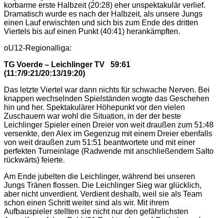
korbarme erste Halbzeit (20:28) eher unspektakulär verlief.
Dramatisch wurde es nach der Halbzeit, als unsere Jungs
einen Lauf erwischten und sich bis zum Ende des dritten
Viertels bis auf einen Punkt (40:41) herankämpften.
oU12-Regionalliga:
TG Voerde – Leichlinger TV 59:61
(11:7/9:21/20:13/19:20)
Das letzte Viertel war dann nichts für schwache Nerven. Bei
knappen wechselnden Spielständen wogte das Geschehen
hin und her. Spektakulärer Höhepunkt vor den vielen
Zuschauern war wohl die Situation, in der der beste
Leichlinger Spieler einen Dreier von weit draußen zum 51:48
versenkte, den Alex im Gegenzug mit einem Dreier ebenfalls
von weit draußen zum 51:51 beantwortete und mit einer
perfekten Turneinlage (Radwende mit anschließendem Salto
rückwärts) feierte.
Am Ende jubelten die Leichlinger, während bei unseren
Jungs Tränen flossen. Die Leichlinger Sieg war glücklich,
aber nicht unverdient. Verdient deshalb, weil sie als Team
schon einen Schritt weiter sind als wir. Mit ihrem
Aufbauspieler stellten sie nicht nur den gefährlichsten