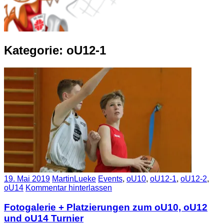
Kategorie:
oU12-1
19. Mai 2019
MartinLueke
Events
,
oU10
,
oU12-1
,
oU12-2
,
oU14
Kommentar hinterlassen
Fotogalerie + Platzierungen zum oU10, oU12
und oU14 Turnier