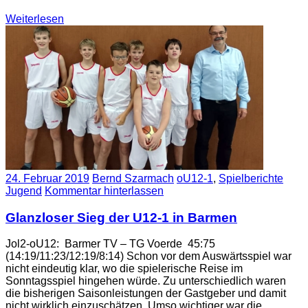
Weiterlesen
24. Februar 2019
Bernd Szarmach
oU12-1
,
Spielberichte
Jugend
Kommentar hinterlassen
Glanzloser Sieg der U12-1 in Barmen
Jol2-oU12: Barmer TV – TG Voerde 45:75
(14:19/11:23/12:19/8:14) Schon vor dem Auswärtsspiel war
nicht eindeutig klar, wo die spielerische Reise im
Sonntagsspiel hingehen würde. Zu unterschiedlich waren
die bisherigen Saisonleistungen der Gastgeber und damit
nicht wirklich einzuschätzen. Umso wichtiger war die