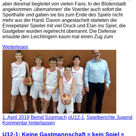
aber diesmal begleitet von vielen Fans. In der Blütenstadt
angekommen ‚übernahmen‘ die Voerder auch sofort die
Sporthalle und gaben sie bis zum Ende des Spiels nicht
mehr aus der Hand. Davon angestachelt starteten die
Ennepetaler Spieler mit viel Druck und Elan ins Spiel, die
Gastgeber wurden regelrecht überrannt. Die Defense
erlaubte den Leichlingern kaum mal einen Zug zum
Weiterlesen
1. April 2019
Bernd Szarmach
oU12-1
,
Spielberichte Jugend
Kommentar hinterlassen
U12-1: Keine Gastmannschaft = kein Spiel =