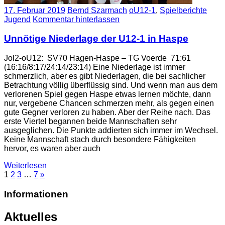
17. Februar 2019
Bernd Szarmach
oU12-1
,
Spielberichte
Jugend
Kommentar hinterlassen
Unnötige Niederlage der U12-1 in Haspe
Jol2-oU12: SV70 Hagen-Haspe – TG Voerde 71:61
(16:16/8:17/24:14/23:14) Eine Niederlage ist immer
schmerzlich, aber es gibt Niederlagen, die bei sachlicher
Betrachtung völlig überflüssig sind. Und wenn man aus dem
verlorenen Spiel gegen Haspe etwas lernen möchte, dann
nur, vergebene Chancen schmerzen mehr, als gegen einen
gute Gegner verloren zu haben. Aber der Reihe nach. Das
erste Viertel begannen beide Mannschaften sehr
ausgeglichen. Die Punkte addierten sich immer im Wechsel.
Keine Mannschaft stach durch besondere Fähigkeiten
hervor, es waren aber auch
Weiterlesen
1
2
3
…
7
»
Informationen
Aktuelles