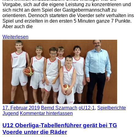
Vorgabe, sich auf die eigene Leistung zu konzentrieren und
sich nicht an dem Spiel der Gastgebermannschaft zu
orientieren. Dennoch starteten die Voerder sehr verhalten ins
Spiel und erzielten in den ersten 5 Minuten ganze 7 Punkte.
Aber auch die
Weiterlesen
17. Februar 2019
Bernd Szarmach
oU12-1
,
Spielberichte
Jugend
Kommentar hinterlassen
U12 Oberliga-Tabellenführer gerät bei TG
Voerde unter die Räder