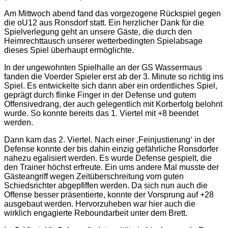
Am Mittwoch abend fand das vorgezogene Rückspiel gegen
die oU12 aus Ronsdorf statt. Ein herzlicher Dank für die
Spielverlegung geht an unsere Gäste, die durch den
Heimrechttausch unserer wetterbedingten Spielabsage
dieses Spiel überhaupt ermöglichte.
In der ungewohnten Spielhalle an der GS Wassermaus
fanden die Voerder Spieler erst ab der 3. Minute so richtig ins
Spiel. Es entwickelte sich dann aber ein ordentliches Spiel,
geprägt durch flinke Finger in der Defense und gutem
Offensivedrang, der auch gelegentlich mit Korberfolg belohnt
wurde. So konnte bereits das 1. Viertel mit +8 beendet
werden.
Dann kam das 2. Viertel. Nach einer ‚Feinjustierung‘ in der
Defense konnte der bis dahin einzig gefährliche Ronsdorfer
nahezu egalisiert werden. Es wurde Defense gespielt, die
den Trainer höchst erfreute. Ein ums andere Mal musste der
Gästeangriff wegen Zeitüberschreitung vom guten
Schiedsrichter abgepfiffen werden. Da sich nun auch die
Offense besser präsentierte, konnte der Vorsprung auf +28
ausgebaut werden. Hervorzuheben war hier auch die
wirklich engagierte Reboundarbeit unter dem Brett.