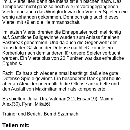
Im 3. Viertel ließ dann die Intensität ein bischen nach. Das
Tempo war nicht ganz so hoch wie im vorangegangenen
Viertel und auch das Wurfglück war den Voerder Spielern ein
wenig abhanden gekommen. Dennoch ging auch dieses
Viertel mit +9 an die Heimmannschaft.
Im letzten Viertel drehten die Ennepetaler noch mal richtig
auf. Sämtliche Ballgewinne wurden zum Anlass für einen
Fastbreak genommen. Und da auch die Gegenwehr der
Ronsdorfer Gäste in der Defense nachließ, konnte ein
Korberfolg nach dem anderen für unsere Spieler verbucht
werden. Ein Viertelplus von 20 Punkten war das erfreuliche
Ergebnis.
Fazit: Es hat sich wieder einmal bestätigt, daß eine gute
Defense Spiele gewinnt. Ein besonderer Dank geht heute
aber an Alex, der unermütlich die Offense ankurbelte und
den Ausfall von Maximilian mehr als kompensierte.
Es spielten: Julia, Urs, Valerian(31), Ensar(19), Maxim,
Alex(30), Fynn, Mika(6)
Trainer und Bericht: Bernd Szarmach
Teilen mit: