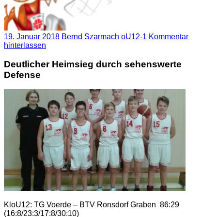
19. Januar 2018
Bernd Szarmach
oU12-1
Kommentar
hinterlassen
Deutlicher Heimsieg durch sehenswerte
Defense
KloU12: TG Voerde – BTV Ronsdorf Graben 86:29
(16:8/23:3/17:8/30:10)