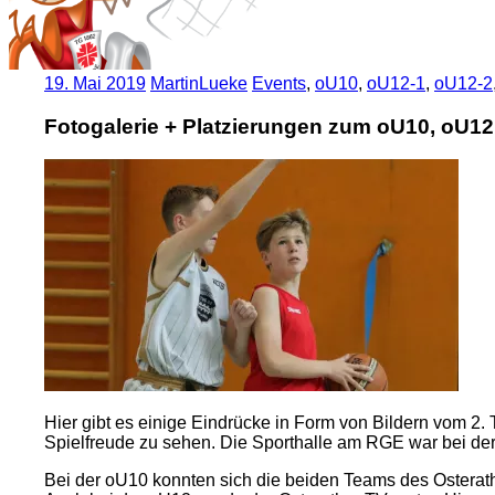
19. Mai 2019
MartinLueke
Events
,
oU10
,
oU12-1
,
oU12-2
Fotogalerie + Platzierungen zum oU10, oU12
Hier gibt es einige Eindrücke in Form von Bildern vom 2.
Spielfreude zu sehen. Die Sporthalle am RGE war bei der 
Bei der oU10 konnten sich die beiden Teams des Ostera