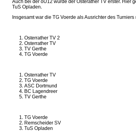
Auch bei der oU12 wurde der Osterather TV erster. Hier 
TuS Opladen.
Insgesamt war die TG Voerde als Ausrichter des Turniers
Platzierungen oU10:
Osterrather TV 2
Osterrather TV
TV Gerthe
TG Voerde
Platzierungen oU12:
Osterrather TV
TG Voerde
ASC Dortmund
BC Lagendreer
TV Gerthe
Platzierungen oU14:
TG Voerde
Remscheider SV
TuS Opladen