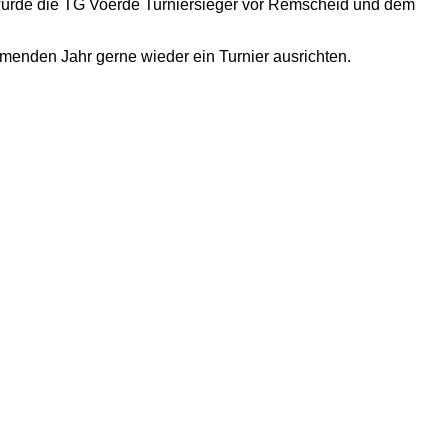
4 wurde die TG Voerde Turniersieger vor Remscheid und dem
menden Jahr gerne wieder ein Turnier ausrichten.