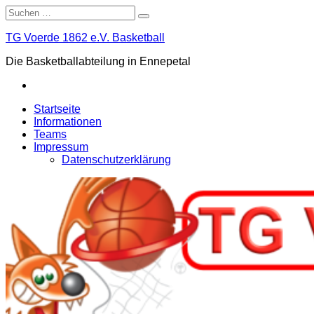
Skip
Suche
to
nach:
content
TG Voerde 1862 e.V. Basketball
Die Basketballabteilung in Ennepetal
Facebook
Startseite
Informationen
Teams
Impressum
Datenschutzerklärung