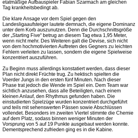
etatmäßige Aufbauspieler Fabian Szarmach am gleichen
Tag krankheitsbedingt ab.
Die klare Ansage vor dem Spiel gegen den
Landesligaaufsteiger lautete demnach, die eigene Dominanz
unter dem Korb auszunutzen. Denn die Durchschnittsgröße
der „Starting Five“ betrug an diesem Tag etwa 1,95 Meter,
wenn nicht mehr. Des Weiteren galt die Devise, sich nicht
von dem hochmotivierten Auftreten des Gegners zu leichten
Fehlern verleiten zu lassen, sondern die eigene Spielweise
konzentriert auszuführen.
Zu Beginn muss allerdings konstatiert werden, dass dieser
Plan nicht direkt Früchte trug. Zu hektisch spielten die
Voerder Jungs in den ersten fünf Minuten. Nach dieser
Phase trat jedoch die Wende im Spiel ein. Dem Team war
sichtlich anzusehen, dass alle Beteiligten, nach einem
kleinen Anlauf, den Rhythmus gefunden haben. Die
einstudierten Spielzüge wurden konzentriert durchgeführt
und teils mit sehenswerten Pässen sowie Abschlüssen
vollendet. Besonders im zweiten Viertel stimmte die Chemie
auf dem Platz, sodass binnen weniger Minuten der
Vorsprung von 5 auf 19 Punkte ausgebaut werden konnte.
Dementsprechend zufrieden ging es in die Kabine.