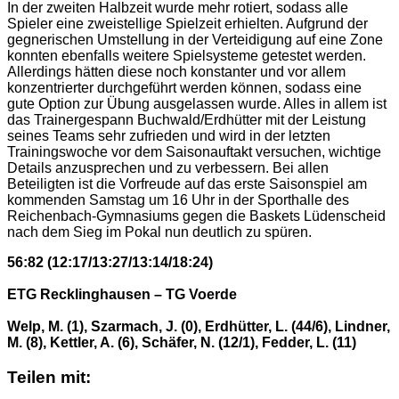
In der zweiten Halbzeit wurde mehr rotiert, sodass alle
Spieler eine zweistellige Spielzeit erhielten. Aufgrund der
gegnerischen Umstellung in der Verteidigung auf eine Zone
konnten ebenfalls weitere Spielsysteme getestet werden.
Allerdings hätten diese noch konstanter und vor allem
konzentrierter durchgeführt werden können, sodass eine
gute Option zur Übung ausgelassen wurde. Alles in allem ist
das Trainergespann Buchwald/Erdhütter mit der Leistung
seines Teams sehr zufrieden und wird in der letzten
Trainingswoche vor dem Saisonauftakt versuchen, wichtige
Details anzusprechen und zu verbessern. Bei allen
Beteiligten ist die Vorfreude auf das erste Saisonspiel am
kommenden Samstag um 16 Uhr in der Sporthalle des
Reichenbach-Gymnasiums gegen die Baskets Lüdenscheid
nach dem Sieg im Pokal nun deutlich zu spüren.
56:82 (12:17/13:27/13:14/18:24)
ETG Recklinghausen – TG Voerde
Welp, M. (1), Szarmach, J. (0), Erdhütter, L. (44/6), Lindner,
M. (8), Kettler, A. (6), Schäfer, N. (12/1), Fedder, L. (11)
Teilen mit: