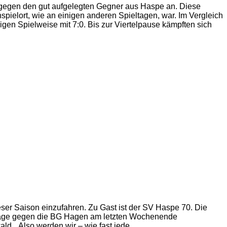
 gegen den gut aufgelegten Gegner aus Haspe an. Diese
spielort, wie an einigen anderen Spieltagen, war. Im Vergleich
en Spielweise mit 7:0. Bis zur Viertelpause kämpften sich
ser Saison einzufahren. Zu Gast ist der SV Haspe 70. Die
erlage gegen die BG Hagen am letzten Wochenende
d. „Also werden wir – wie fast jede