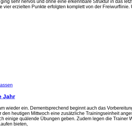
ging sehr nervös und ohne eine erkennbare Struktur in das letzt
e vier erzielten Punkte erfolgten komplett von der Freiwurflinie
lassen
e Jahr
sam wieder ein. Dementsprechend beginnt auch das Vorbereitung
 den heutigen Mittwoch eine zusätzliche Trainingseinheit ange
ch einige quälende Übungen geben. Zudem legen die Trainer We
aufen bieten,