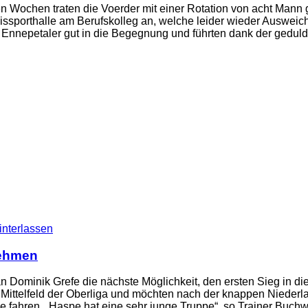
 Wochen traten die Voerder mit einer Rotation von acht Mann
eissporthalle am Berufskolleg an, welche leider wieder Ausweich
nepetaler gut in die Begegnung und führten dank der geduldig
nterlassen
nehmen
Dominik Grefe die nächste Möglichkeit, den ersten Sieg in die
m Mittelfeld der Oberliga und möchten nach der knappen Nied
fahren. „Haspe hat eine sehr junge Truppe“, so Trainer Buchwal