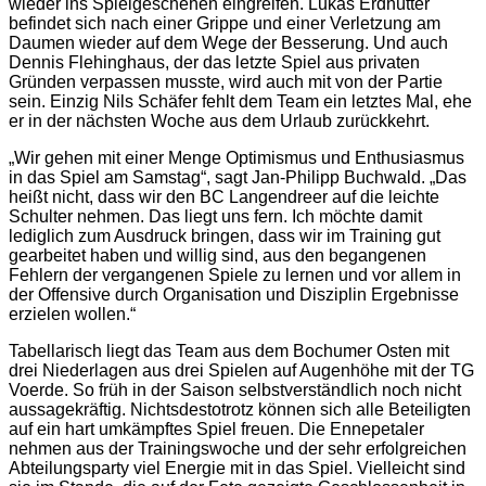
wieder ins Spielgeschehen eingreifen. Lukas Erdhütter
befindet sich nach einer Grippe und einer Verletzung am
Daumen wieder auf dem Wege der Besserung. Und auch
Dennis Flehinghaus, der das letzte Spiel aus privaten
Gründen verpassen musste, wird auch mit von der Partie
sein. Einzig Nils Schäfer fehlt dem Team ein letztes Mal, ehe
er in der nächsten Woche aus dem Urlaub zurückkehrt.
„Wir gehen mit einer Menge Optimismus und Enthusiasmus
in das Spiel am Samstag“, sagt Jan-Philipp Buchwald. „Das
heißt nicht, dass wir den BC Langendreer auf die leichte
Schulter nehmen. Das liegt uns fern. Ich möchte damit
lediglich zum Ausdruck bringen, dass wir im Training gut
gearbeitet haben und willig sind, aus den begangenen
Fehlern der vergangenen Spiele zu lernen und vor allem in
der Offensive durch Organisation und Disziplin Ergebnisse
erzielen wollen.“
Tabellarisch liegt das Team aus dem Bochumer Osten mit
drei Niederlagen aus drei Spielen auf Augenhöhe mit der TG
Voerde. So früh in der Saison selbstverständlich noch nicht
aussagekräftig. Nichtsdestotrotz können sich alle Beteiligten
auf ein hart umkämpftes Spiel freuen. Die Ennepetaler
nehmen aus der Trainingswoche und der sehr erfolgreichen
Abteilungsparty viel Energie mit in das Spiel. Vielleicht sind