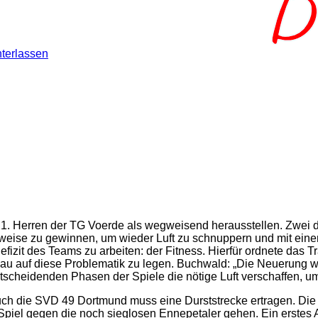
terlassen
die 1. Herren der TG Voerde als wegweisend herausstellen. Zwei 
erweise zu gewinnen, um wieder Luft zu schnuppern und mit eine
izit des Teams zu arbeiten: der Fitness. Hierfür ordnete das 
au auf diese Problematik zu legen. Buchwald: „Die Neuerung wi
ntscheidenden Phasen der Spiele die nötige Luft verschaffen, u
h die SVD 49 Dortmund muss eine Durststrecke ertragen. Die let
piel gegen die noch sieglosen Ennepetaler gehen. Ein erstes A