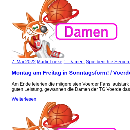
7. Mai 2022
MartinLueke
1. Damen
,
Spielberichte Senior
Montag am Freitag in Sonntagsform! / Voerd
Am Ende feierten die mitgereisten Voerder Fans lautstark 
guten Leistung, gewannen die Damen der TG Voerde das V
Weiterlesen