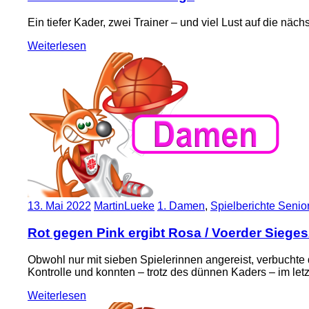
Ein tiefer Kader, zwei Trainer – und viel Lust auf die n
Weiterlesen
13. Mai 2022
MartinLueke
1. Damen
,
Spielberichte Senio
Rot gegen Pink ergibt Rosa / Voerder Sieges
Obwohl nur mit sieben Spielerinnen angereist, verbuchte 
Kontrolle und konnten – trotz des dünnen Kaders – im letz
Weiterlesen